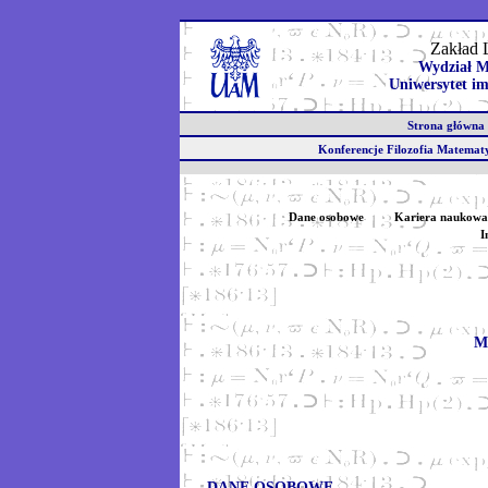
Zakład 
Wydział M
Uniwersytet im
Strona głów
Konferencje Filozofia Matem
Dane osobowe
Kariera naukowa
I
M
DANE OSOBOWE