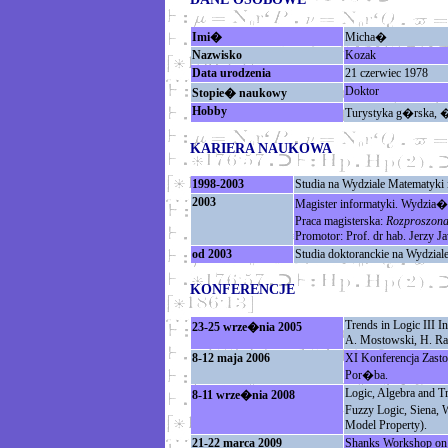
Imi�
Micha�
Nazwisko
Kozak
Data urodzenia
21 czerwiec 1978
Doktor
Stopie� naukowy
Hobby
Turystyka g�rska, �
KARIERA NAUKOWA
1998-2003
Studia na Wydziale Matematyki
2003
Magister informatyki. Wydzia
Praca magisterska:
Rozproszona
Promotor: Prof. dr hab. Jerzy J
od 2003
Studia doktoranckie na Wydzia
KONFERENCJE
Trends in Logic III I
23-25 wrze�nia 2005
A. Mostowski, H. Ra
8-12 maja 2006
XI Konferencja Zasto
Por�ba.
Logic, Algebra and T
8-11 wrze�nia 2008
Fuzzy Logic, Siena, 
Model Property).
21-22 marca 2009
Shanks Workshop on O