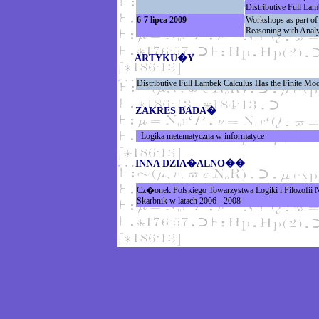
Distributive Full Lam
6-7 lipca 2009
Workshops as part of
Reasoning with Analy
ARTYKU�Y
Distributive Full Lambek Calculus Has the Finite Mo
ZAKRES BADA�
Logika metematyczna w informatyce
INNA DZIA�ALNO��
Cz�onek Polskiego Towarzystwa Logiki i Filozofii 
Skarbnik w latach 2006 - 2008