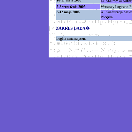
16-17 maja 2005
IX Krakowska Konfer
5-8 wrze�nia 2005
Warsztaty Logiczno-F
8-12 maja 2006
XI Konferencja Zastos
Por�ba.
ZAKRES BADA�
Logika matematyczna