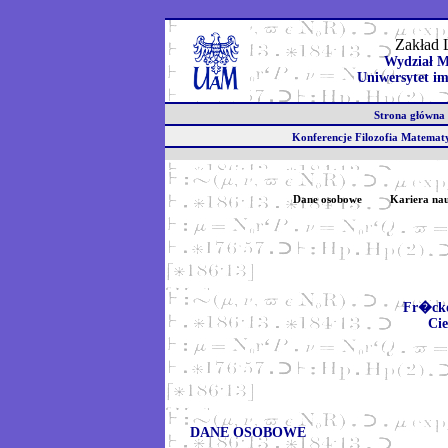
Zakład 
Wydział M
Uniwersytet im
Strona głów
Konferencje Filozofia Matem
Dane osobowe
Kariera na
Fr�ck
Cie
DANE OSOBOWE