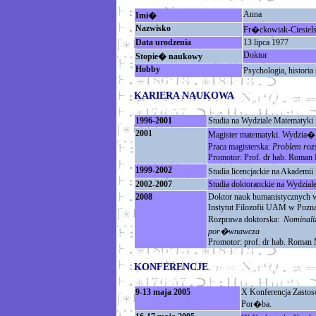
Anna
Imi�
Nazwisko
Fr�ckowiak-Ciesiel
Data urodzenia
13 lipca 1977
Doktor
Stopie� naukowy
Hobby
Psychologia, histori
KARIERA NAUKOWA
1996-2001
Studia na Wydziale Matematyki
2001
Magister matematyki. Wydzia�
Praca magisterska:
Problem rozs
Promotor: Prof. dr hab. Roman
1999-2002
Studia licencjackie na Akadem
2002-2007
Studia doktoranckie na Wydzia
2008
Doktor nauk humanistycznych w z
Instytut Filozofii UAM w Pozna
Rozprawa doktorska:
Nominaliz
por�wnawcza
Promotor: prof. dr hab. Roman
KONFERENCJE
9-13 maja 2005
X Konferencja Zastos
Por�ba.